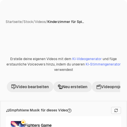
Startseite
/
Stock
/
Videos
/
Kinderzimmer für Spi…
Erstelle deine eigenen Videos mit dem
KI-Videogenerator
und füge
Premium
erstaunliche Voiceovers hinzu, indem du unseren
KI-Stimmengenerator
verwendest
Video bearbeiten
Neu erstellen
Videoprojekt 
Empfohlene Musik für dieses Video
Fighters Game