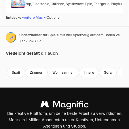
Pop
,
Electronic
,
Children
,
Synthwave
,
Epic
,
Energetic
,
Playful
Entdecke
weitere Musik
-Optionen
Kinderzimmer für Spiele mit viel Spielzeug auf dem Boden verstreut, das Unordnung schafft, Kisten mit Puppen, Aufnahme von unten, rückwärts fahrend, Nahaufnahme, Ordes, Galicien, Spanien
BlackBoxGuild
Vielleicht gefällt dir auch
Premium
Premium
Premium
Premium
Spaß
Zimmer
Wohnzimmer
Innere
Sofa
Sto
Die kreative Plattform, um deine beste Arbeit zu verwirklichen.
Mehr als 1 Million Abonnenten unter Kreativen, Unternehmen,
Agenturen und Studios.