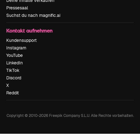
Deine Inhalte verkaufen
Pressesaal
Suchst du nach magnific.ai
Kontakt aufnehmen
Kundensupport
Instagram
YouTube
LinkedIn
TikTok
Discord
X
Reddit
Copyright © 2010-
2026
Freepik Company S.L.U.
Alle Rechte vorbehalten
.