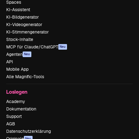
Spaces
KI-Assistent
KI-Bildgenerator
KI-Videogenerator
KI-Stimmengenerator
Stock-Inhalte
MCP für Claude/ChatGPT
Neu
Agenten
Neu
API
Mobile App
Alle Magnific-Tools
Loslegen
Academy
Dokumentation
Support
AGB
Datenschutzerklärung
Originale
Neu