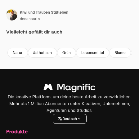
Kiwi und Trauben Stillleben
deeanaarts
Vielleicht gefällt dir auch
Premium
Premium
Generiert von KI
Premium
Premium
Natur
ästhetisch
Grün
Lebensmittel
Blume
D
Die kreative Plattform, um deine beste Arbeit zu verwirklichen.
Mehr als 1 Million Abonnenten unter Kreativen, Unternehmen,
Agenturen und Studios.
Deutsch
Produkte