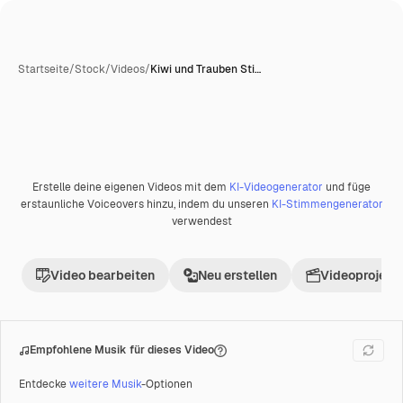
Startseite
/
Stock
/
Videos
/
Kiwi und Trauben Sti…
Erstelle deine eigenen Videos mit dem
KI-Videogenerator
und füge
Premium
erstaunliche Voiceovers hinzu, indem du unseren
KI-Stimmengenerator
verwendest
Video bearbeiten
Neu erstellen
Videoprojekt 
Empfohlene Musik für dieses Video
Entdecke
weitere Musik
-Optionen