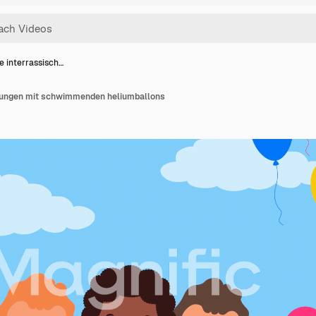
e interrassisch…
 jungen mit schwimmenden heliumballons