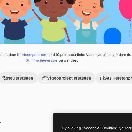
os mit dem
KI-Videogenerator
und füge erstaunliche Voiceovers hinzu, indem d
Stimmengenerator
verwendest
Neu erstellen
Videoprojekt erstellen
Als Referenz
h
Premium
Premium
By clicking “Accept All Cookies”, you ag