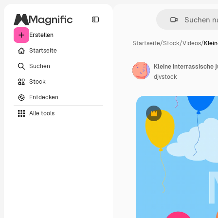
Erstellen
Startseite
/
Stock
/
Videos
/
Klein
Startseite
Suchen
Kleine interrassische
djvstock
Stock
Entdecken
Alle tools
Premium