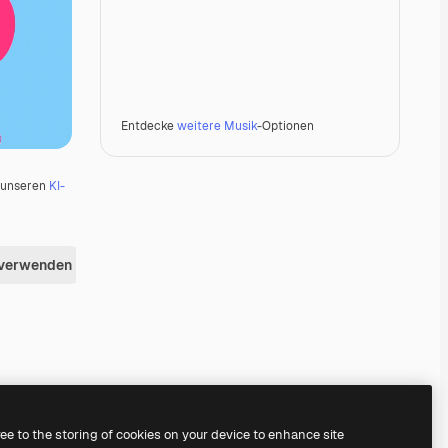
Entdecke
weitere Musik
-Optionen
u unseren
KI-
 verwenden
Premium
Premium
Premium
Premium
ree to the storing of cookies on your device to enhance site