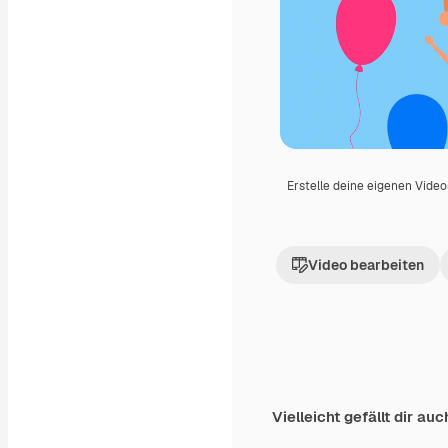
Erstelle deine eigenen Vide
Video bearbeiten
Vielleicht gefällt dir auc
Premium
Premium