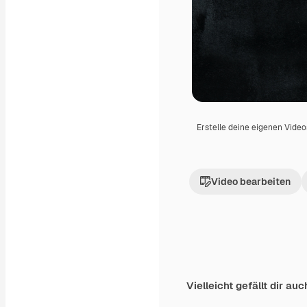
Erstelle deine eigenen Vide
Video bearbeiten
Vielleicht gefällt dir auc
Premium
Premium