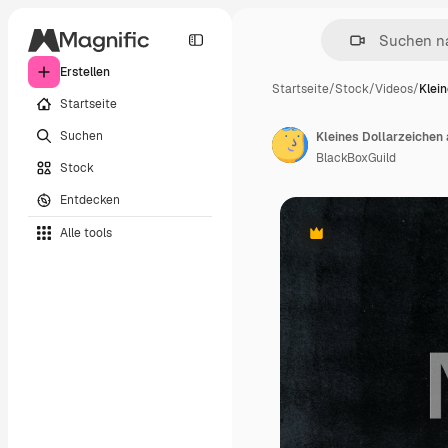
Erstellen
Startseite
/
Stock
/
Videos
/
Klei
Startseite
Suchen
Kleines Dollarzeichen 
BlackBoxGuild
Stock
Entdecken
Alle tools
Premium