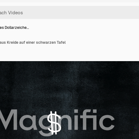
nes Dollarzeiche…
aus Kreide auf einer schwarzen Tafel