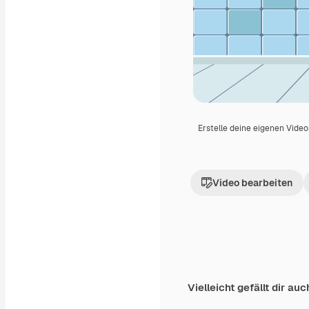
Erstelle deine eigenen Vide
Video bearbeiten
Vielleicht gefällt dir auc
Premium
Premium