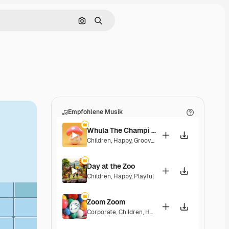
Nach Bild suchen
Suchen
Empfohlene Musik
Whula The Champi Dog
Children
,
Happy
,
Groovy
,
Energetic
,
Playful
Day at the Zoo
Children
,
Happy
,
Playful
Zoom Zoom
Corporate
,
Children
,
Happy
,
Playful
,
Upbeat