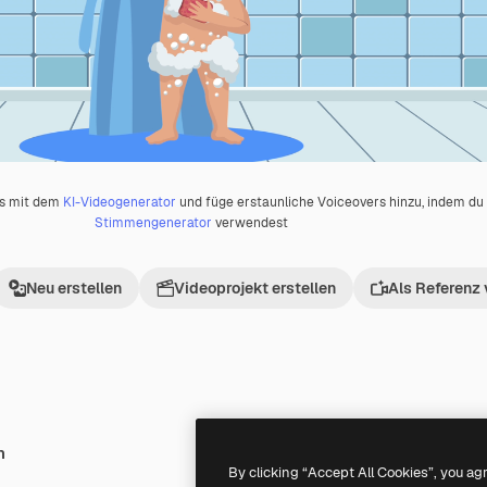
os mit dem
KI-Videogenerator
und füge erstaunliche Voiceovers hinzu, indem d
Stimmengenerator
verwendest
Neu erstellen
Videoprojekt erstellen
Als Referenz
h
Premium
Premium
By clicking “Accept All Cookies”, you ag