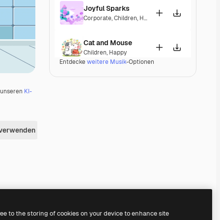
Joyful Sparks
Corporate
,
Children
,
Happy
,
Playful
Cat and Mouse
Children
,
Happy
Entdecke
weitere Musik
-Optionen
Lavender´s Blue
Pop
,
Corporate
,
Children
,
Happy
,
Playful
,
Upbeat
u unseren
KI-
Fairy Tale
Classical
,
Children
,
Happy
,
Melancholic
 verwenden
Lu's little pink house
Children
,
Happy
,
Energetic
,
Playful
,
Upbeat
Baby Beluga
Children
,
Happy
,
Upbeat
Premium
Premium
Premium
Premium
ree to the storing of cookies on your device to enhance site