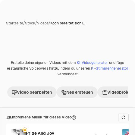
Startseite
/
Stock
/
Videos
/
Koch bereitet sich i…
Erstelle deine eigenen Videos mit dem
KI-Videogenerator
und füge
Premium
erstaunliche Voiceovers hinzu, indem du unseren
KI-Stimmengenerator
verwendest
Video bearbeiten
Neu erstellen
Videoprojekt 
Empfohlene Musik für dieses Video
Pride And Joy