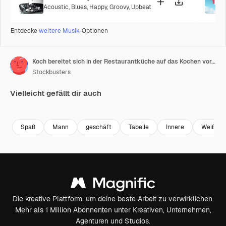
Acoustic
,
Blues
,
Happy
,
Groovy
,
Upbeat
Entdecke
weitere Musik
-Optionen
Koch bereitet sich in der Restaurantküche auf das Kochen vor. Männlicher Koch posiert mit Messern.
Stockbusters
Vielleicht gefällt dir auch
Premium
Premium
Premium
Premium
Spaß
Mann
geschäft
Tabelle
Innere
Weiß
Die kreative Plattform, um deine beste Arbeit zu verwirklichen.
Mehr als 1 Million Abonnenten unter Kreativen, Unternehmen,
Agenturen und Studios.