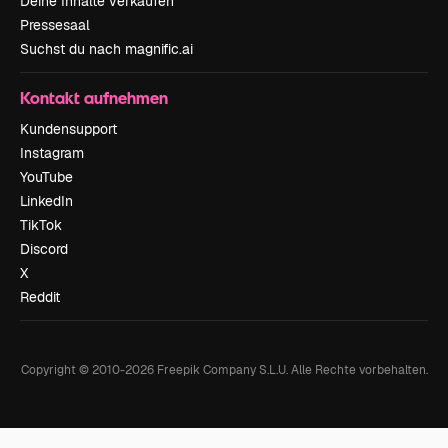
Deine Inhalte verkaufen
Pressesaal
Suchst du nach magnific.ai
Kontakt aufnehmen
Kundensupport
Instagram
YouTube
LinkedIn
TikTok
Discord
X
Reddit
Copyright © 2010-
2026
Freepik Company S.L.U.
Alle Rechte vorbehalten
.