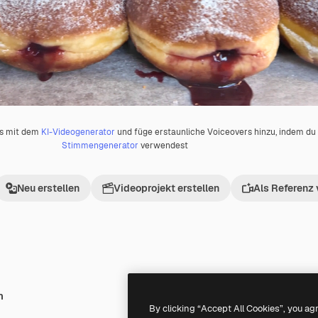
os mit dem
KI-Videogenerator
und füge erstaunliche Voiceovers hinzu, indem d
Stimmengenerator
verwendest
Neu erstellen
Videoprojekt erstellen
Als Referenz
h
Premium
Premium
By clicking “Accept All Cookies”, you ag