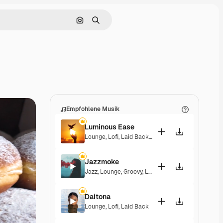
Nach Bild suchen
Suchen
Empfohlene Musik
Luminous Ease
Lounge
,
Lofi
,
Laid Back
,
Hopeful
Jazzmoke
Jazz
,
Lounge
,
Groovy
,
Laid Back
,
Elegant
Daitona
Lounge
,
Lofi
,
Laid Back