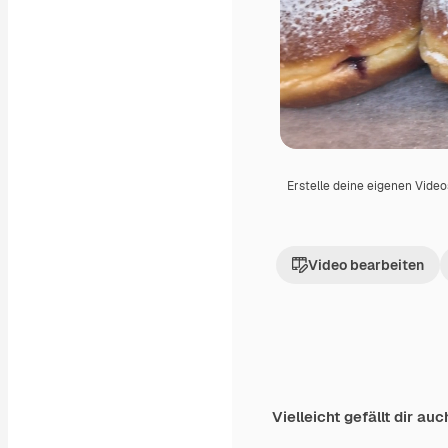
Erstelle deine eigenen Vide
Video bearbeiten
Vielleicht gefällt dir auc
Premium
Premium