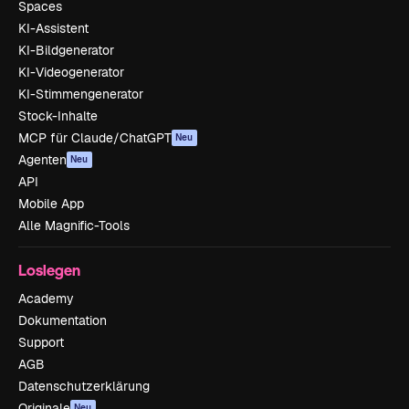
Spaces
KI-Assistent
KI-Bildgenerator
KI-Videogenerator
KI-Stimmengenerator
Stock-Inhalte
MCP für Claude/ChatGPT
Neu
Agenten
Neu
API
Mobile App
Alle Magnific-Tools
Loslegen
Academy
Dokumentation
Support
AGB
Datenschutzerklärung
Originale
Neu