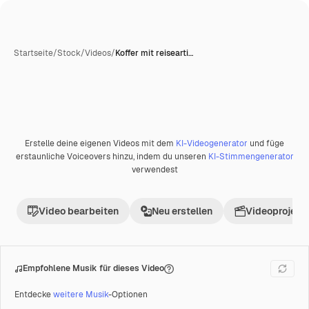
Startseite
/
Stock
/
Videos
/
Koffer mit reisearti…
Erstelle deine eigenen Videos mit dem
KI-Videogenerator
und füge
Premium
erstaunliche Voiceovers hinzu, indem du unseren
KI-Stimmengenerator
verwendest
Video bearbeiten
Neu erstellen
Videoprojekt 
Empfohlene Musik für dieses Video
Entdecke
weitere Musik
-Optionen