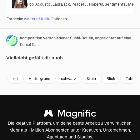
Pop
,
Acoustic
,
Laid Back
,
Peaceful
,
Hopeful
,
Sentimental
,
Melanc
Entdecke
weitere Musik
-Optionen
Komposition verschiedener Sushi-Rollen, angerichtet auf einer schwarzen Steinplatte
Daniel Dash
Vielleicht gefällt dir auch
Premium
Premium
Premium
Premium
rot
Hintergrund
schwarz
Stein
Blick
Tabelle
Die kreative Plattform, um deine beste Arbeit zu verwirklichen.
Mehr als 1 Million Abonnenten unter Kreativen, Unternehmen,
Agenturen und Studios.