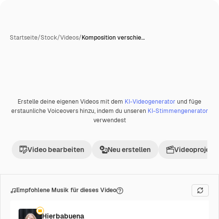
Startseite
/
Stock
/
Videos
/
Komposition verschie…
Erstelle deine eigenen Videos mit dem
KI-Videogenerator
und füge
Premium
erstaunliche Voiceovers hinzu, indem du unseren
KI-Stimmengenerator
verwendest
Video bearbeiten
Neu erstellen
Videoprojekt 
Empfohlene Musik für dieses Video
Hierbabuena