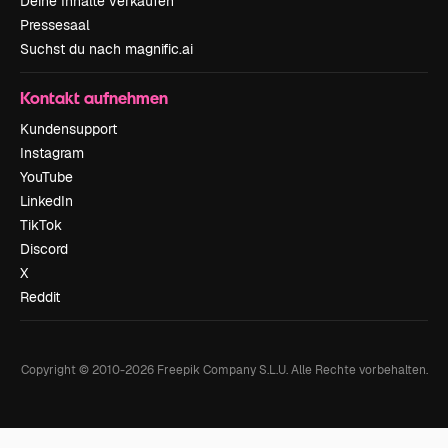
Deine Inhalte verkaufen
Pressesaal
Suchst du nach magnific.ai
Kontakt aufnehmen
Kundensupport
Instagram
YouTube
LinkedIn
TikTok
Discord
X
Reddit
Copyright © 2010-
2026
Freepik Company S.L.U.
Alle Rechte vorbehalten
.