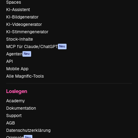
Spaces
KI-Assistent
KI-Bildgenerator
KI-Videogenerator
KI-Stimmengenerator
Stock-Inhalte
MCP für Claude/ChatGPT
Neu
Agenten
Neu
API
Mobile App
Alle Magnific-Tools
Loslegen
Academy
Dokumentation
Support
AGB
Datenschutzerklärung
Originale
Neu