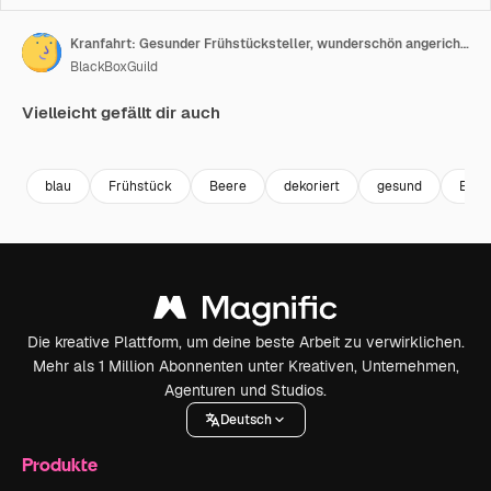
Kranfahrt: Gesunder Frühstücksteller, wunderschön angerichtet und dekoriert auf einem weißen Teller.
BlackBoxGuild
Vielleicht gefällt dir auch
Premium
Premium
Premium
Premium
blau
Frühstück
Beere
dekoriert
gesund
Ernä
Die kreative Plattform, um deine beste Arbeit zu verwirklichen.
Mehr als 1 Million Abonnenten unter Kreativen, Unternehmen,
Agenturen und Studios.
Deutsch
Produkte