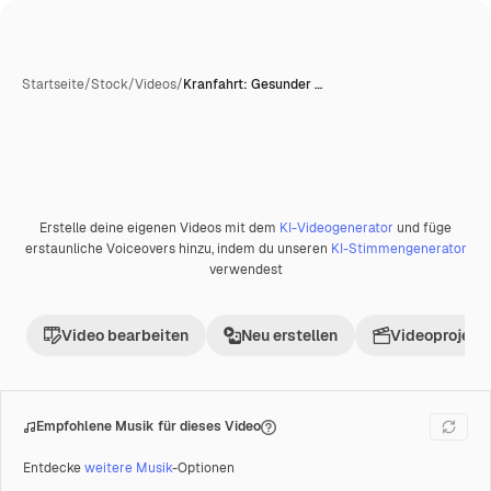
Startseite
/
Stock
/
Videos
/
Kranfahrt: Gesunder …
Erstelle deine eigenen Videos mit dem
KI-Videogenerator
und füge
Premium
erstaunliche Voiceovers hinzu, indem du unseren
KI-Stimmengenerator
verwendest
Video bearbeiten
Neu erstellen
Videoprojekt 
Empfohlene Musik für dieses Video
Entdecke
weitere Musik
-Optionen