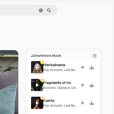
Nach Bild suchen
Suchen
Empfohlene Musik
Hierbabuena
Pop
,
Acoustic
,
Laid Back
,
Peaceful
,
Hopeful
,
Sent
Fragments of Us
Acoustic
,
Classical
,
Cinematic
,
Dramatic
,
Peacefu
Casita
Pop
,
Acoustic
,
Laid Back
,
Peaceful
,
Hopeful
,
Sent