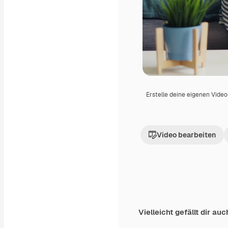
Erstelle deine eigenen Vide
Video bearbeiten
Vielleicht gefällt dir auc
Premium
Premium