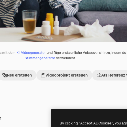
os mit dem
KI-Videogenerator
und füge erstaunliche Voiceovers hinzu, indem d
Stimmengenerator
verwendest
Neu erstellen
Videoprojekt erstellen
Als Referenz
h
Premium
Premium
By clicking “Accept All Cookies”, you ag