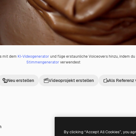
os mit dem
KI-Videogenerator
und füge erstaunliche Voiceovers hinzu, indem d
Stimmengenerator
verwendest
Neu erstellen
Videoprojekt erstellen
Als Referenz
h
Premium
Premium
By clicking “Accept All Cookies”, you ag