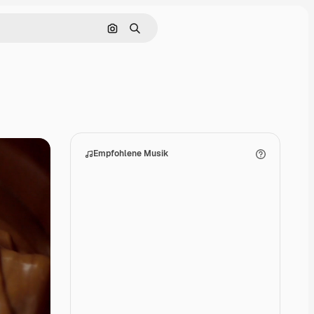
Nach Bild suchen
Suchen
Empfohlene Musik