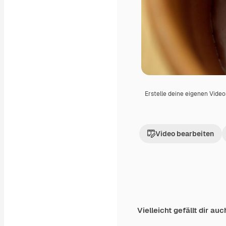
Erstelle deine eigenen Vide
Video bearbeiten
Vielleicht gefällt dir auc
Premium
Premium