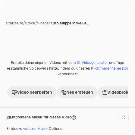
Startseite
/
Stock
/
Videos
/
Kürbissuppe in weiße…
Erstelle deine eigenen Videos mit dem
KI-Videogenerator
und füge
Premium
erstaunliche Voiceovers hinzu, indem du unseren
KI-Stimmengenerator
verwendest
Video bearbeiten
Neu erstellen
Videoprojekt 
Empfohlene Musik für dieses Video
Entdecke
weitere Musik
-Optionen