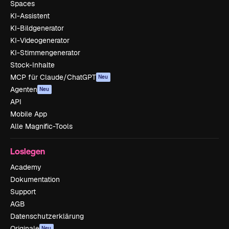
Spaces
KI-Assistent
KI-Bildgenerator
KI-Videogenerator
KI-Stimmengenerator
Stock-Inhalte
MCP für Claude/ChatGPT
Neu
Agenten
Neu
API
Mobile App
Alle Magnific-Tools
Loslegen
Academy
Dokumentation
Support
AGB
Datenschutzerklärung
Originale
Neu