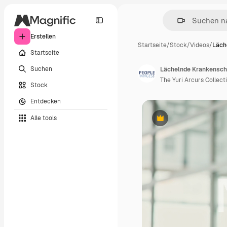
Erstellen
Startseite
/
Stock
/
Videos
/
Läch
Startseite
Suchen
Lächelnde Krankensch
The Yuri Arcurs Collect
Stock
Entdecken
Alle tools
Premium