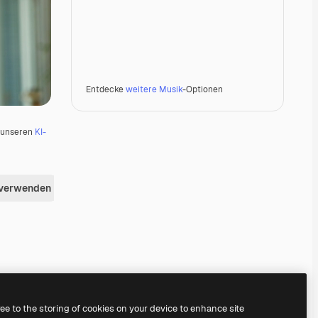
Entdecke
weitere Musik
-Optionen
u unseren
KI-
 verwenden
Premium
Premium
Premium
Premium
ree to the storing of cookies on your device to enhance site