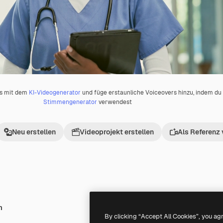
os mit dem
KI-Videogenerator
und füge erstaunliche Voiceovers hinzu, indem d
Stimmengenerator
verwendest
Neu erstellen
Videoprojekt erstellen
Als Referenz
h
Premium
Premium
By clicking “Accept All Cookies”, you ag