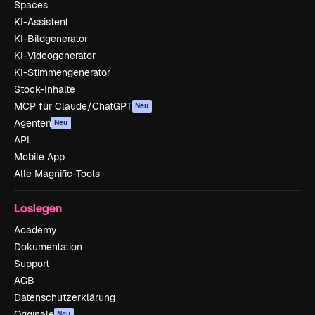
Spaces
KI-Assistent
KI-Bildgenerator
KI-Videogenerator
KI-Stimmengenerator
Stock-Inhalte
MCP für Claude/ChatGPT
Neu
Agenten
Neu
API
Mobile App
Alle Magnific-Tools
Loslegen
Academy
Dokumentation
Support
AGB
Datenschutzerklärung
Originale
Neu