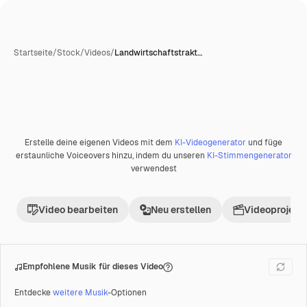
Startseite
/
Stock
/
Videos
/
Landwirtschaftstrakt…
Erstelle deine eigenen Videos mit dem
KI-Videogenerator
und füge
Premium
erstaunliche Voiceovers hinzu, indem du unseren
KI-Stimmengenerator
verwendest
Video bearbeiten
Neu erstellen
Videoprojekt 
Empfohlene Musik für dieses Video
Entdecke
weitere Musik
-Optionen