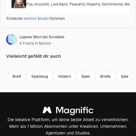
Pop
,
Acoustic
,
Laid Back
,
Peaceful
,
Hopeful
,
Sentimental
,
Melanc
Entdecke
weitere Musik
-Optionen
Lapses Wort bei Scrabble
A Frame In Motion
Vielleicht gefällt dir auch
Premium
Premium
Premium
Premium
Brett
Spielzeug
hölzern
Spiel
Briefe
Spielzeu
Die kreative Plattform, um deine beste Arbeit zu verwirklichen.
Mehr als 1 Million Abonnenten unter Kreativen, Unternehmen,
Agenturen und Studios.