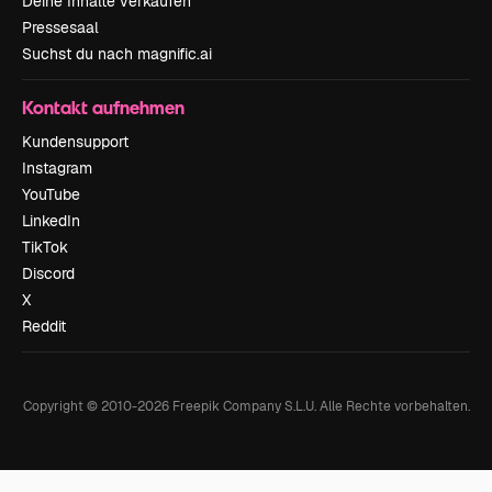
Deine Inhalte verkaufen
Pressesaal
Suchst du nach magnific.ai
Kontakt aufnehmen
Kundensupport
Instagram
YouTube
LinkedIn
TikTok
Discord
X
Reddit
Copyright © 2010-
2026
Freepik Company S.L.U.
Alle Rechte vorbehalten
.