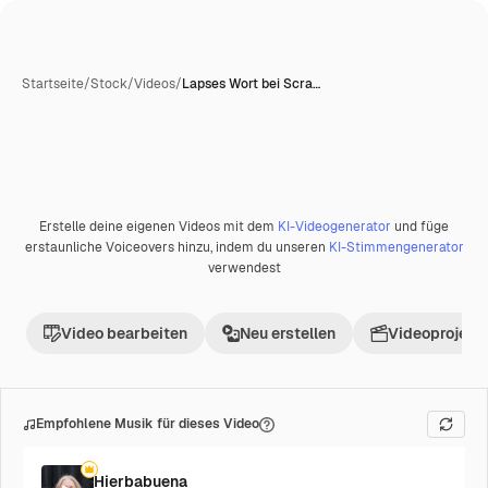
Startseite
/
Stock
/
Videos
/
Lapses Wort bei Scra…
Erstelle deine eigenen Videos mit dem
KI-Videogenerator
und füge
Premium
erstaunliche Voiceovers hinzu, indem du unseren
KI-Stimmengenerator
verwendest
Video bearbeiten
Neu erstellen
Videoprojekt 
Empfohlene Musik für dieses Video
Hierbabuena