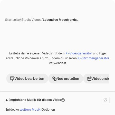
Startseite
/
Stock
/
Videos
/
Lebendige Modetrends…
Erstelle deine eigenen Videos mit dem
KI-Videogenerator
und füge
Premium
erstaunliche Voiceovers hinzu, indem du unseren
KI-Stimmengenerator
verwendest
Video bearbeiten
Neu erstellen
Videoprojekt 
Empfohlene Musik für dieses Video
Entdecke
weitere Musik
-Optionen