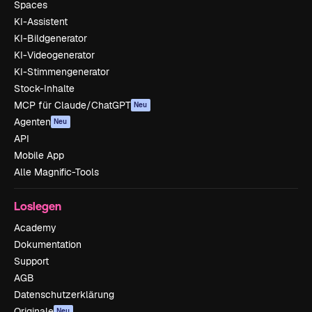
Spaces
KI-Assistent
KI-Bildgenerator
KI-Videogenerator
KI-Stimmengenerator
Stock-Inhalte
MCP für Claude/ChatGPT
Neu
Agenten
Neu
API
Mobile App
Alle Magnific-Tools
Loslegen
Academy
Dokumentation
Support
AGB
Datenschutzerklärung
Originale
Neu