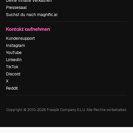
Deine Inhalte verkaufen
Pressesaal
Suchst du nach magnific.ai
Kontakt aufnehmen
Kundensupport
Instagram
YouTube
LinkedIn
TikTok
Discord
X
Reddit
Copyright © 2010-
2026
Freepik Company S.L.U.
Alle Rechte vorbehalten
.