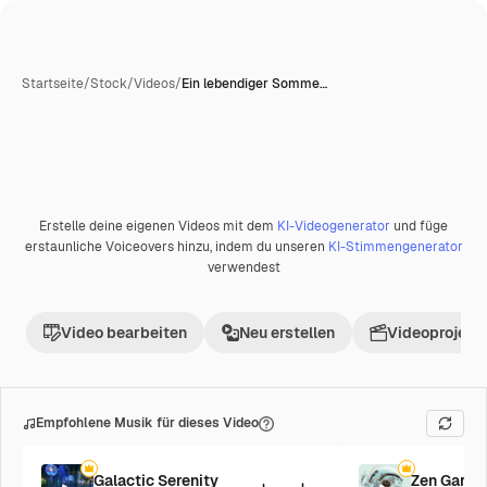
Startseite
/
Stock
/
Videos
/
Ein lebendiger Somme…
Erstelle deine eigenen Videos mit dem
KI-Videogenerator
und füge
Premium
erstaunliche Voiceovers hinzu, indem du unseren
KI-Stimmengenerator
verwendest
Video bearbeiten
Neu erstellen
Videoprojekt 
Empfohlene Musik für dieses Video
Galactic Serenity
Zen Garde