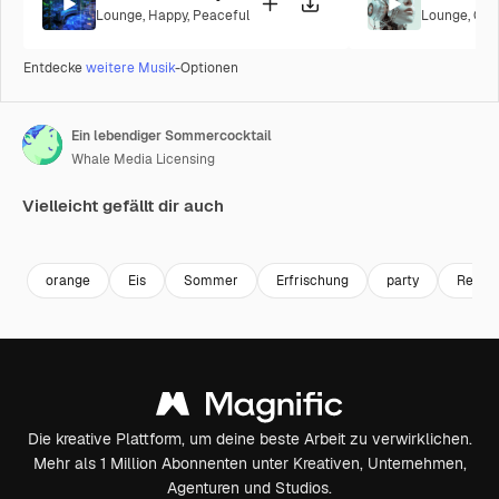
Lounge
,
Happy
,
Peaceful
Lounge
,
Cor
Entdecke
weitere Musik
-Optionen
Ein lebendiger Sommercocktail
Whale Media Licensing
Vielleicht gefällt dir auch
Premium
Premium
Premium
Premium
orange
Eis
Sommer
Erfrischung
party
Resta
Die kreative Plattform, um deine beste Arbeit zu verwirklichen.
Mehr als 1 Million Abonnenten unter Kreativen, Unternehmen,
Agenturen und Studios.