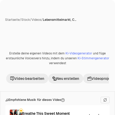
Startseite
/
Stock
/
Videos
/
Lebensmittelmarkt, C…
Erstelle deine eigenen Videos mit dem
KI-Videogenerator
und füge
Premium
erstaunliche Voiceovers hinzu, indem du unseren
KI-Stimmengenerator
verwendest
Video bearbeiten
Neu erstellen
Videoprojekt 
Empfohlene Musik für dieses Video
Breathe This Sweet Moment