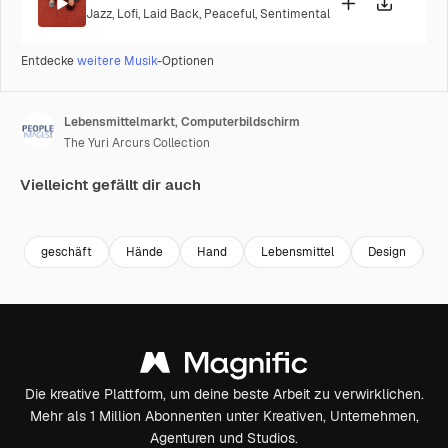
Jazz
,
Lofi
,
Laid Back
,
Peaceful
,
Sentimental
Entdecke
weitere Musik
-Optionen
Lebensmittelmarkt, Computerbildschirm
The Yuri Arcurs Collection
Vielleicht gefällt dir auch
Premium
Premium
Premium
Premium
geschäft
Hände
Hand
Lebensmittel
Design
F
Die kreative Plattform, um deine beste Arbeit zu verwirklichen.
Mehr als 1 Million Abonnenten unter Kreativen, Unternehmen,
Agenturen und Studios.