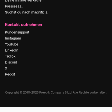
Deine Inhalte verkaufen
Pressesaal
Suchst du nach magnific.ai
Kontakt aufnehmen
Kundensupport
Instagram
YouTube
LinkedIn
TikTok
Discord
X
Reddit
Copyright © 2010-
2026
Freepik Company S.L.U.
Alle Rechte vorbehalten
.