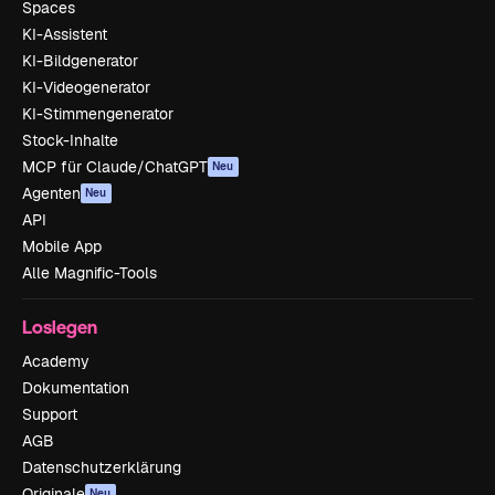
Spaces
KI-Assistent
KI-Bildgenerator
KI-Videogenerator
KI-Stimmengenerator
Stock-Inhalte
MCP für Claude/ChatGPT
Neu
Agenten
Neu
API
Mobile App
Alle Magnific-Tools
Loslegen
Academy
Dokumentation
Support
AGB
Datenschutzerklärung
Originale
Neu