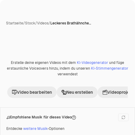
Startseite
/
Stock
/
Videos
/
Leckeres Brathähnche…
Erstelle deine eigenen Videos mit dem
KI-Videogenerator
und füge
Premium
erstaunliche Voiceovers hinzu, indem du unseren
KI-Stimmengenerator
verwendest
Video bearbeiten
Neu erstellen
Videoprojekt 
Empfohlene Musik für dieses Video
Entdecke
weitere Musik
-Optionen