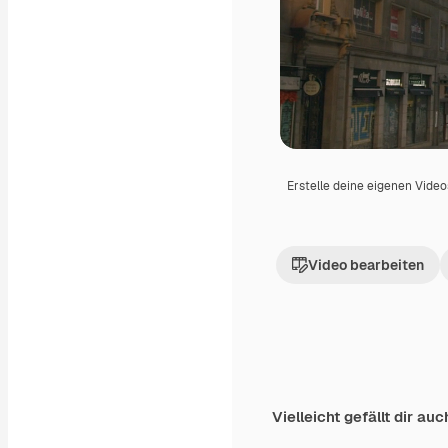
Erstelle deine eigenen Vide
Video bearbeiten
Vielleicht gefällt dir auc
Premium
Premium