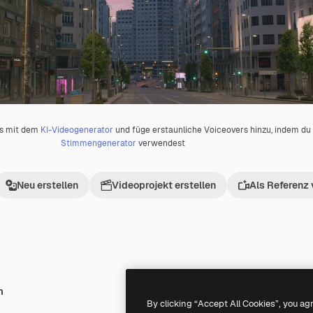
os mit dem
KI-Videogenerator
und füge erstaunliche Voiceovers hinzu, indem d
Stimmengenerator
verwendest
Neu erstellen
Videoprojekt erstellen
Als Referenz
h
Premium
Premium
By clicking “Accept All Cookies”, you ag