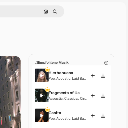
Nach Bild suchen
Suchen
Empfohlene Musik
Hierbabuena
Pop
,
Acoustic
,
Laid Back
,
Peaceful
,
Hopeful
,
Sent
Fragments of Us
Acoustic
,
Classical
,
Cinematic
,
Dramatic
,
Peacefu
Casita
Pop
,
Acoustic
,
Laid Back
,
Peaceful
,
Hopeful
,
Sent