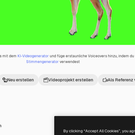
os mit dem
KI-Videogenerator
und füge erstaunliche Voiceovers hinzu, indem d
Stimmengenerator
verwendest
Neu erstellen
Videoprojekt erstellen
Als Referenz
h
Premium
Premium
Generiert von KI
By clicking “Accept All Cookies”, you ag