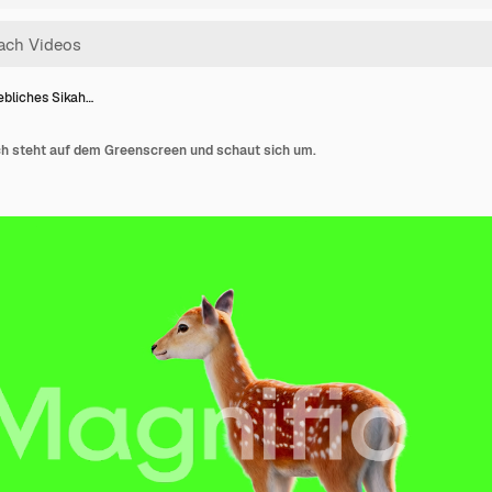
iebliches Sikah…
sch steht auf dem Greenscreen und schaut sich um.