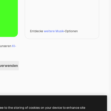
Entdecke
weitere Musik
-Optionen
u unseren
KI-
 verwenden
Premium
Premium
Generiert von KI
Premium
Premium
Generiert von KI
ree to the storing of cookies on your device to enhance site