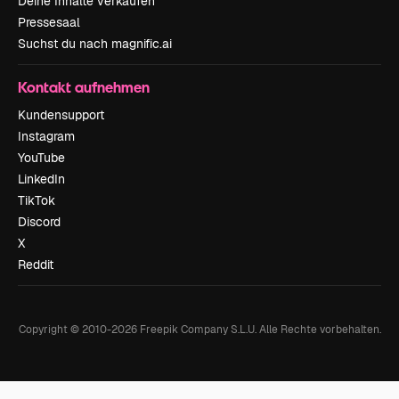
Deine Inhalte verkaufen
Pressesaal
Suchst du nach magnific.ai
Kontakt aufnehmen
Kundensupport
Instagram
YouTube
LinkedIn
TikTok
Discord
X
Reddit
Copyright © 2010-
2026
Freepik Company S.L.U.
Alle Rechte vorbehalten
.