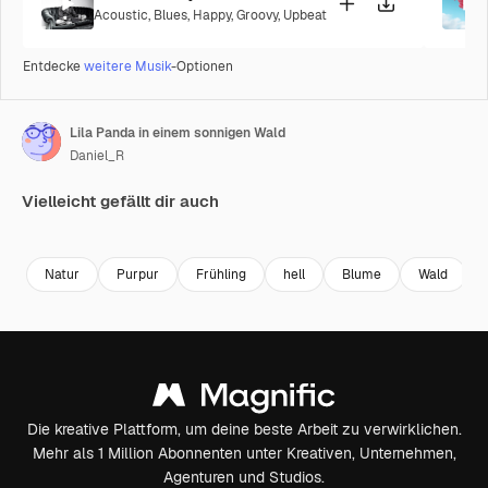
Acoustic
,
Blues
,
Happy
,
Groovy
,
Upbeat
Entdecke
weitere Musik
-Optionen
Lila Panda in einem sonnigen Wald
Daniel_R
Vielleicht gefällt dir auch
Premium
Premium
Generiert von KI
Premium
Premium
Generiert v
Natur
Purpur
Frühling
hell
Blume
Wald
Die kreative Plattform, um deine beste Arbeit zu verwirklichen.
Mehr als 1 Million Abonnenten unter Kreativen, Unternehmen,
Agenturen und Studios.