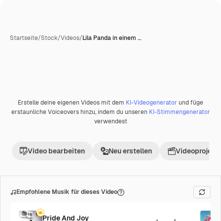
Startseite
/
Stock
/
Videos
/
Lila Panda in einem …
Erstelle deine eigenen Videos mit dem
KI-Videogenerator
und füge
Premium
erstaunliche Voiceovers hinzu, indem du unseren
KI-Stimmengenerator
verwendest
Video bearbeiten
Neu erstellen
Videoprojekt 
Empfohlene Musik für dieses Video
Pride And Joy