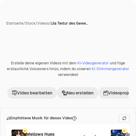
Startseite
/
Stock
/
Videos
/
Lila Textur des Gewe…
Erstelle deine eigenen Videos mit dem
KI-Videogenerator
und füge
Premium
erstaunliche Voiceovers hinzu, indem du unseren
KI-Stimmengenerator
verwendest
Video bearbeiten
Neu erstellen
Videoprojekt 
Empfohlene Musik für dieses Video
Mellows Hues
Galac