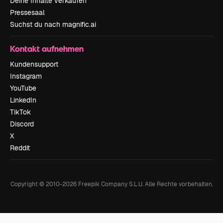
Deine Inhalte verkaufen
Pressesaal
Suchst du nach magnific.ai
Kontakt aufnehmen
Kundensupport
Instagram
YouTube
LinkedIn
TikTok
Discord
X
Reddit
Copyright © 2010-
2026
Freepik Company S.L.U.
Alle Rechte vorbehalten
.