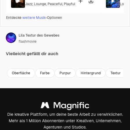
Jazz
,
Lounge
,
Peaceful
,
Playful
Loung
Entdecke
weitere Musik
-Optionen
Lila Textur des Gewebes
flashmovie
Vielleicht gefällt dir auch
Premium
Premium
Premium
Premium
Oberfläche
Farbe
Purpur
Hintergrund
Textur
Die kreative Plattform, um deine beste Arbeit zu verwirklichen.
Mehr als 1 Million Abonnenten unter Kreativen, Unternehmen,
Agenturen und Studios.