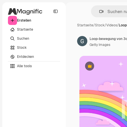
Erstellen
Startseite
/
Stock
/
Videos
/
Loop
Startseite
Suchen
Loop-bewegung von 3d-g
Getty Images
Stock
Entdecken
Alle tools
Premium