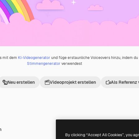
os mit dem
KI-Videogenerator
und füge erstaunliche Voiceovers hinzu, indem d
Stimmengenerator
verwendest
Neu erstellen
Videoprojekt erstellen
Als Referenz
h
Premium
Premium
By clicking “Accept All Cookies”, you ag