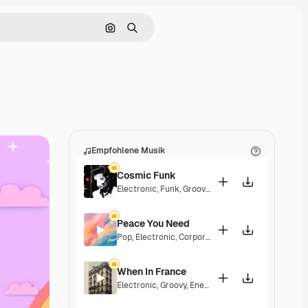
Nach Bild suchen
Suchen
Empfohlene Musik
Cosmic Funk
Electronic
,
Funk
,
Groovy
,
Energetic
Peace You Need
Pop
,
Electronic
,
Corporate
,
Groovy
,
Laid Back
When In France
Electronic
,
Groovy
,
Energetic
,
Playful
,
Exciting