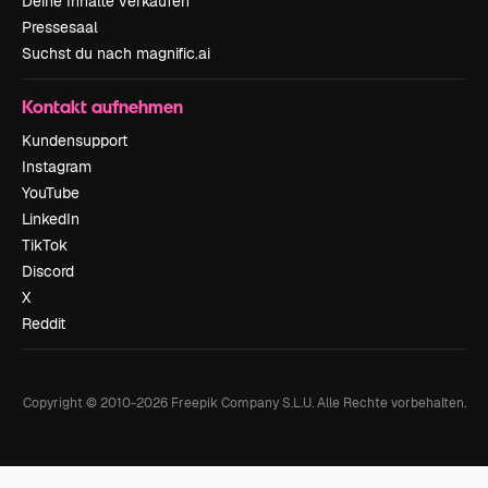
Deine Inhalte verkaufen
Pressesaal
Suchst du nach magnific.ai
Kontakt aufnehmen
Kundensupport
Instagram
YouTube
LinkedIn
TikTok
Discord
X
Reddit
Copyright © 2010-
2026
Freepik Company S.L.U.
Alle Rechte vorbehalten
.