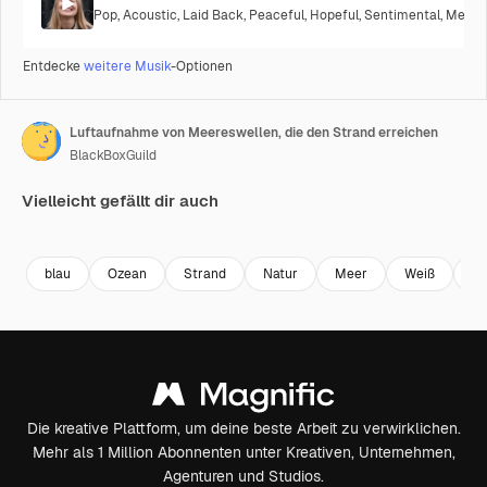
Pop
,
Acoustic
,
Laid Back
,
Peaceful
,
Hopeful
,
Sentimental
,
Melanc
Entdecke
weitere Musik
-Optionen
Luftaufnahme von Meereswellen, die den Strand erreichen
BlackBoxGuild
Vielleicht gefällt dir auch
Premium
Premium
Premium
Premium
blau
Ozean
Strand
Natur
Meer
Weiß
Kü
Die kreative Plattform, um deine beste Arbeit zu verwirklichen.
Mehr als 1 Million Abonnenten unter Kreativen, Unternehmen,
Agenturen und Studios.