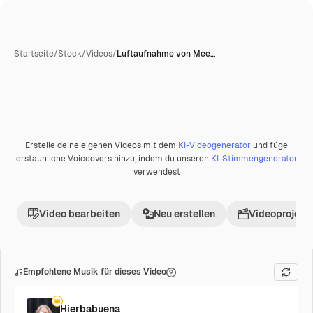
Startseite
/
Stock
/
Videos
/
Luftaufnahme von Mee…
Erstelle deine eigenen Videos mit dem
KI-Videogenerator
und füge
Premium
erstaunliche Voiceovers hinzu, indem du unseren
KI-Stimmengenerator
verwendest
Video bearbeiten
Neu erstellen
Videoprojekt 
Empfohlene Musik für dieses Video
Hierbabuena