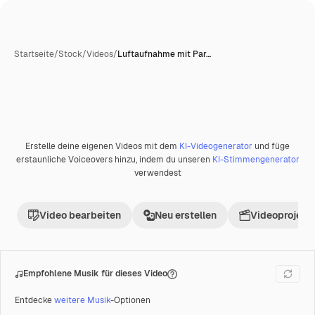
Startseite
/
Stock
/
Videos
/
Luftaufnahme mit Par…
Erstelle deine eigenen Videos mit dem
KI-Videogenerator
und füge
Premium
erstaunliche Voiceovers hinzu, indem du unseren
KI-Stimmengenerator
verwendest
Video bearbeiten
Neu erstellen
Videoprojekt 
Empfohlene Musik für dieses Video
Entdecke
weitere Musik
-Optionen