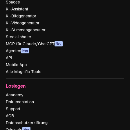
Spaces
KI-Assistent
KI-Bildgenerator
KI-Videogenerator
KI-Stimmengenerator
Stock-Inhalte
MCP für Claude/ChatGPT
Neu
Agenten
Neu
API
Mobile App
Alle Magnific-Tools
Loslegen
Academy
Dokumentation
Support
AGB
Datenschutzerklärung
Originale
Neu