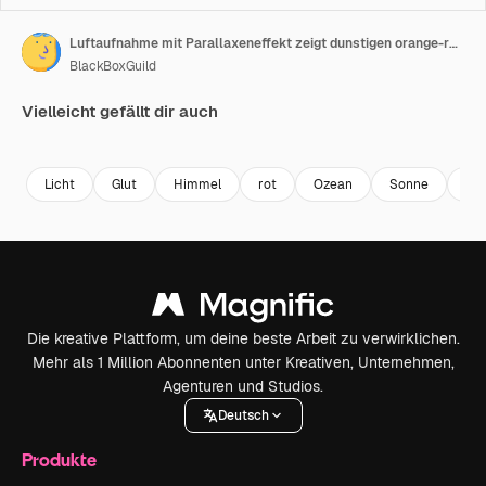
Luftaufnahme mit Parallaxeneffekt zeigt dunstigen orange-roten Sonnenuntergang über dem ruhigen Karibischen Meer
BlackBoxGuild
Vielleicht gefällt dir auch
Premium
Premium
Premium
Premium
Licht
Glut
Himmel
rot
Ozean
Sonne
Wa
Die kreative Plattform, um deine beste Arbeit zu verwirklichen.
Mehr als 1 Million Abonnenten unter Kreativen, Unternehmen,
Agenturen und Studios.
Deutsch
Produkte