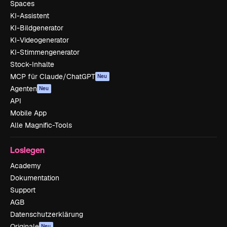
Spaces
KI-Assistent
KI-Bildgenerator
KI-Videogenerator
KI-Stimmengenerator
Stock-Inhalte
MCP für Claude/ChatGPT
Neu
Agenten
Neu
API
Mobile App
Alle Magnific-Tools
Loslegen
Academy
Dokumentation
Support
AGB
Datenschutzerklärung
Originale
Neu