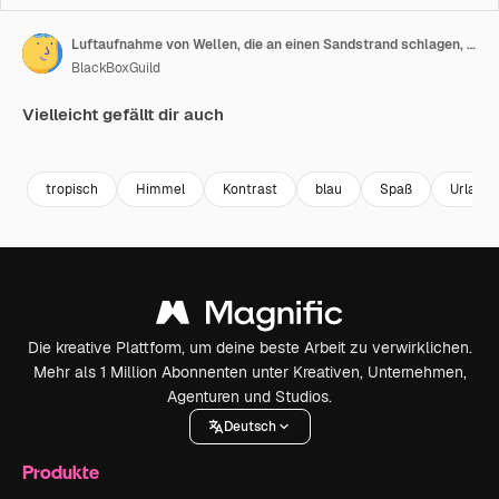
Luftaufnahme von Wellen, die an einen Sandstrand schlagen, während eine Person am Ufer steht
BlackBoxGuild
Vielleicht gefällt dir auch
Premium
Premium
Premium
Premium
tropisch
Himmel
Kontrast
blau
Spaß
Urlaub
Die kreative Plattform, um deine beste Arbeit zu verwirklichen.
Mehr als 1 Million Abonnenten unter Kreativen, Unternehmen,
Agenturen und Studios.
Deutsch
Produkte