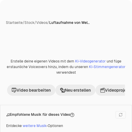
Startseite
/
Stock
/
Videos
/
Luftaufnahme von Wel…
Erstelle deine eigenen Videos mit dem
KI-Videogenerator
und füge
Premium
erstaunliche Voiceovers hinzu, indem du unseren
KI-Stimmengenerator
verwendest
Video bearbeiten
Neu erstellen
Videoprojekt 
Empfohlene Musik für dieses Video
Entdecke
weitere Musik
-Optionen