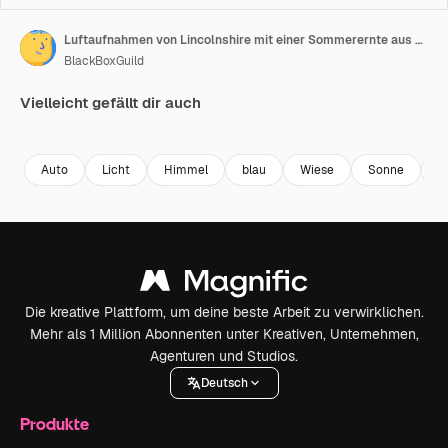
Luftaufnahmen von Lincolnshire mit einer Sommerernte aus Weizen und Gerste, einer kleinen Landstraße, die die ländliche Szene durchschneidet, und Traktorspuren
BlackBoxGuild
Vielleicht gefällt dir auch
Premium
Premium
Premium
Premium
Auto
Licht
Himmel
blau
Wiese
Sonne
N
Die kreative Plattform, um deine beste Arbeit zu verwirklichen.
Mehr als 1 Million Abonnenten unter Kreativen, Unternehmen,
Agenturen und Studios.
Deutsch
Produkte