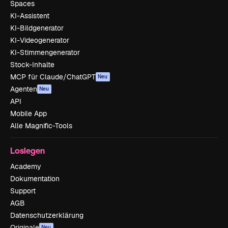
Spaces
KI-Assistent
KI-Bildgenerator
KI-Videogenerator
KI-Stimmengenerator
Stock-Inhalte
MCP für Claude/ChatGPT
Neu
Agenten
Neu
API
Mobile App
Alle Magnific-Tools
Loslegen
Academy
Dokumentation
Support
AGB
Datenschutzerklärung
Originale
Neu