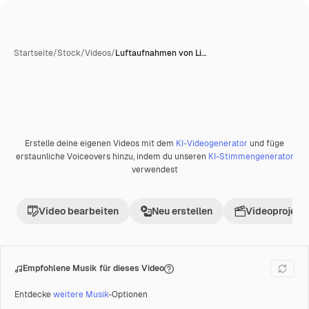
Startseite
/
Stock
/
Videos
/
Luftaufnahmen von Li…
Erstelle deine eigenen Videos mit dem
KI-Videogenerator
und füge
Premium
erstaunliche Voiceovers hinzu, indem du unseren
KI-Stimmengenerator
verwendest
Video bearbeiten
Neu erstellen
Videoprojekt 
Empfohlene Musik für dieses Video
Entdecke
weitere Musik
-Optionen