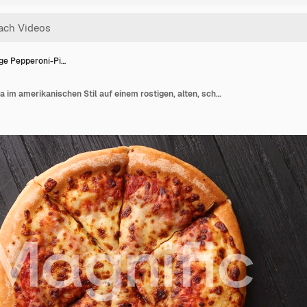
ige Pepperoni-Pi…
Luftige Pepperoni-Pizza im amerikanischen Stil auf einem rostigen, alten, schwarzen Holztisch platziert.