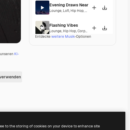
Evening Draws Near
Lounge
,
Lofi
,
Hip Hop
,
Laid Back
,
Peaceful
,
Hopef
Flashing Vibes
Lounge
,
Hip Hop
,
Corporate
,
Groovy
,
Laid Back
,
El
Entdecke
weitere Musik
-Optionen
Mirage Lounge
Lounge
,
Ambient
,
Laid Back
,
Peaceful
u unseren
KI-
Tiffany
Jazz
,
Lounge
,
Hip Hop
,
Laid Back
,
Elegant
 verwenden
Danzakuni
Electronic
,
Lounge
,
Happy
,
Groovy
,
Laid Back
Third Floor
Jazz
,
Electronic
,
Lounge
,
Groovy
,
Laid Back
,
Soulf
Premium
Premium
Premium
Premium
ree to the storing of cookies on your device to enhance site