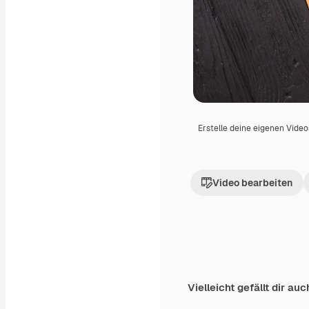
Erstelle deine eigenen Vide
Video bearbeiten
Vielleicht gefällt dir auc
Premium
Premium