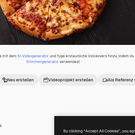
os mit dem
KI-Videogenerator
und füge erstaunliche Voiceovers hinzu, indem d
Stimmengenerator
verwendest
Neu erstellen
Videoprojekt erstellen
Als Referenz
h
Premium
Premium
By clicking “Accept All Cookies”, you ag