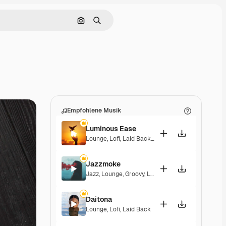
Nach Bild suchen
Suchen
Empfohlene Musik
Luminous Ease
Lounge
,
Lofi
,
Laid Back
,
Hopeful
Jazzmoke
Jazz
,
Lounge
,
Groovy
,
Laid Back
,
Elegant
Daitona
Lounge
,
Lofi
,
Laid Back