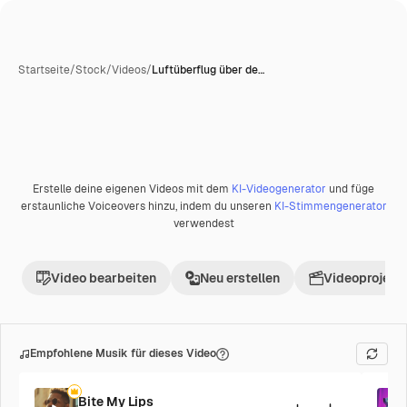
Startseite
/
Stock
/
Videos
/
Luftüberflug über de…
Erstelle deine eigenen Videos mit dem
KI-Videogenerator
und füge
Premium
erstaunliche Voiceovers hinzu, indem du unseren
KI-Stimmengenerator
verwendest
Video bearbeiten
Neu erstellen
Videoprojekt 
Empfohlene Musik für dieses Video
Bite My Lips