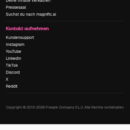
Deine Inhalte verkaufen
Pressesaal
Suchst du nach magnific.ai
Kontakt aufnehmen
Kundensupport
Instagram
YouTube
LinkedIn
TikTok
Discord
X
Reddit
Copyright © 2010-
2026
Freepik Company S.L.U.
Alle Rechte vorbehalten
.