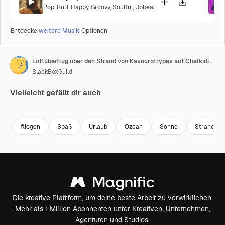
Pop
,
RnB
,
Happy
,
Groovy
,
Soulful
,
Upbeat
Entdecke
weitere Musik
-Optionen
Luftüberflug über den Strand von Kavourotrypes auf Chalkidiki, Griechenland, mit vielen Menschen, die in klares blaues Wasser springen
BlackBoxGuild
Vielleicht gefällt dir auch
Premium
Premium
Premium
Premium
fliegen
Spaß
Urlaub
Ozean
Sonne
Strand
Die kreative Plattform, um deine beste Arbeit zu verwirklichen.
Mehr als 1 Million Abonnenten unter Kreativen, Unternehmen,
Agenturen und Studios.