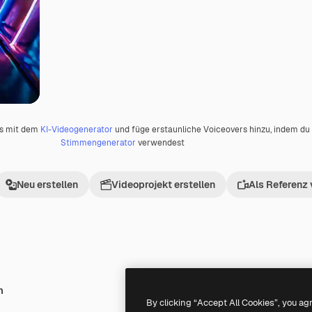
os mit dem
KI-Videogenerator
und füge erstaunliche Voiceovers hinzu, indem d
Stimmengenerator
verwendest
Neu erstellen
Videoprojekt erstellen
Als Referenz
h
Premium
Premium
Generiert von KI
By clicking “Accept All Cookies”, you ag