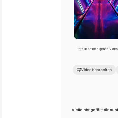
Erstelle deine eigenen Vide
Video bearbeiten
Vielleicht gefällt dir auc
Premium
Premium
Generiert von KI