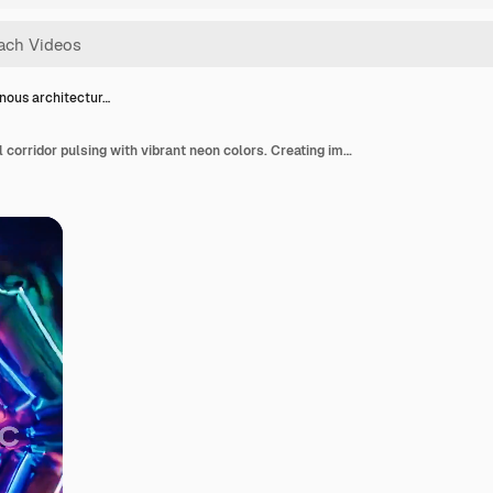
nous architectur…
Luminous architectural corridor pulsing with vibrant neon colors. Creating immersive digital dreamscape transforming through dynamic perspective shifts between light and dark energy