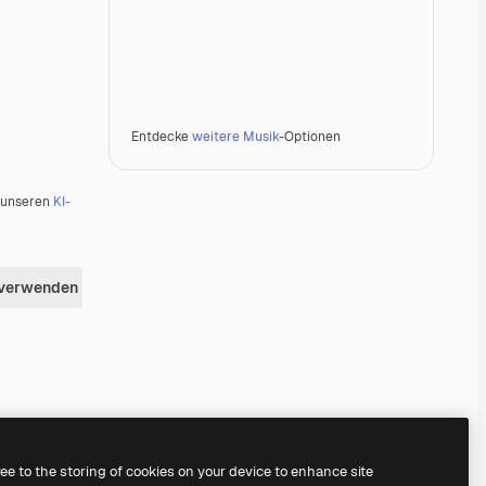
Entdecke
weitere Musik
-Optionen
u unseren
KI-
 verwenden
Premium
Premium
Generiert von KI
Premium
Premium
Generiert von KI
ree to the storing of cookies on your device to enhance site