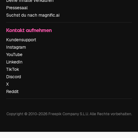
Deine Inhalte verkaufen
Pressesaal
Suchst du nach magnific.ai
Kontakt aufnehmen
Kundensupport
Instagram
YouTube
LinkedIn
TikTok
Discord
X
Reddit
Copyright © 2010-
2026
Freepik Company S.L.U.
Alle Rechte vorbehalten
.