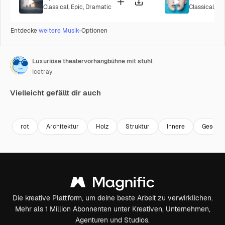
Classical
,
Epic
,
Dramatic
Classical
,
Ci
Entdecke
weitere Musik
-Optionen
Luxuriöse theatervorhangbühne mit stuhl
Icetray
Vielleicht gefällt dir auch
Premium
Premium
Premium
Premium
rot
Architektur
Holz
Struktur
Innere
Geschic
Die kreative Plattform, um deine beste Arbeit zu verwirklichen.
Mehr als 1 Million Abonnenten unter Kreativen, Unternehmen,
Agenturen und Studios.