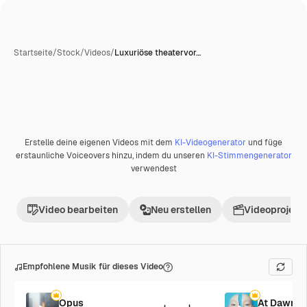
Startseite
/
Stock
/
Videos
/
Luxuriöse theatervor…
Erstelle deine eigenen Videos mit dem
KI-Videogenerator
und füge
Premium
erstaunliche Voiceovers hinzu, indem du unseren
KI-Stimmengenerator
verwendest
Video bearbeiten
Neu erstellen
Videoprojekt 
Empfohlene Musik für dieses Video
Opus
At Dawn