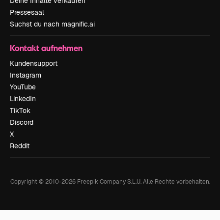
Deine Inhalte verkaufen
Pressesaal
Suchst du nach magnific.ai
Kontakt aufnehmen
Kundensupport
Instagram
YouTube
LinkedIn
TikTok
Discord
X
Reddit
Copyright © 2010-
2026
Freepik Company S.L.U.
Alle Rechte vorbehalten
.