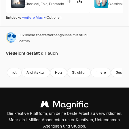
Classical
,
Epic
,
Dramatic
Classical
,
Ci
Entdecke
weitere Musik
-Optionen
Luxuriöse theatervorhangbühne mit stuhl
Icetray
Vielleicht gefällt dir auch
Premium
Premium
Premium
Premium
rot
Architektur
Holz
Struktur
Innere
Geschic
Die kreative Plattform, um deine beste Arbeit zu verwirklichen.
Mehr als 1 Million Abonnenten unter Kreativen, Unternehmen,
Agenturen und Studios.