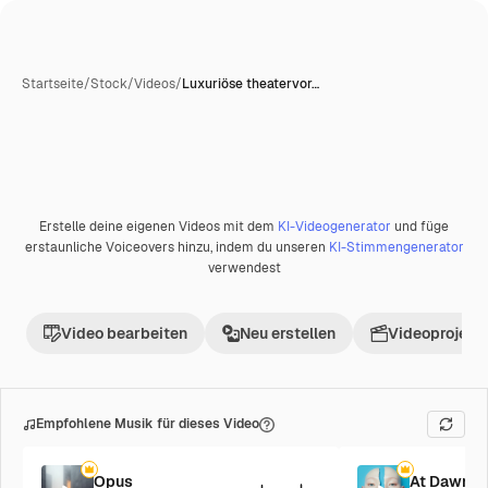
Startseite
/
Stock
/
Videos
/
Luxuriöse theatervor…
Erstelle deine eigenen Videos mit dem
KI-Videogenerator
und füge
Premium
erstaunliche Voiceovers hinzu, indem du unseren
KI-Stimmengenerator
verwendest
Video bearbeiten
Neu erstellen
Videoprojekt 
Empfohlene Musik für dieses Video
Opus
At Dawn