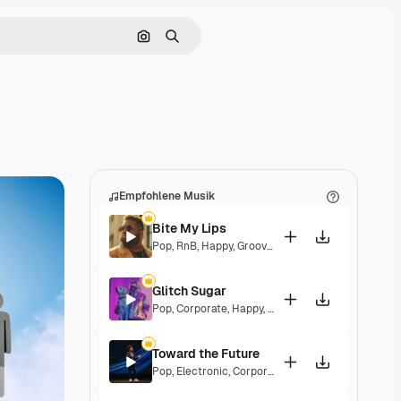
Nach Bild suchen
Suchen
Empfohlene Musik
Bite My Lips
Pop
,
RnB
,
Happy
,
Groovy
,
Soulful
,
Upbeat
Glitch Sugar
Pop
,
Corporate
,
Happy
,
Groovy
,
Upbeat
Toward the Future
Pop
,
Electronic
,
Corporate
,
Happy
,
Energetic