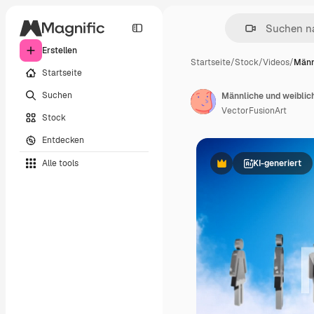
Erstellen
Startseite
/
Stock
/
Videos
/
Männ
Startseite
Suchen
Männliche und weibli
VectorFusionArt
Stock
Entdecken
Alle tools
KI-generiert
Premium