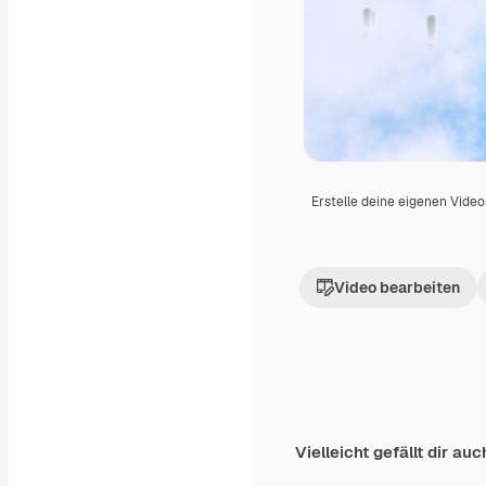
Erstelle deine eigenen Vide
Video bearbeiten
Vielleicht gefällt dir auc
Premium
Premium
Generiert von KI