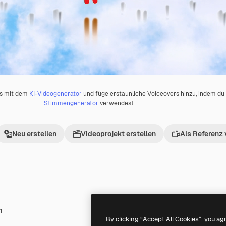
os mit dem
KI-Videogenerator
und füge erstaunliche Voiceovers hinzu, indem d
Stimmengenerator
verwendest
Neu erstellen
Videoprojekt erstellen
Als Referenz
h
Premium
Premium
By clicking “Accept All Cookies”, you ag