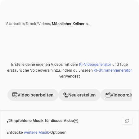
Startseite
/
Stock
/
Videos
/
Männlicher Kellner s…
Erstelle deine eigenen Videos mit dem
KI-Videogenerator
und füge
Premium
erstaunliche Voiceovers hinzu, indem du unseren
KI-Stimmengenerator
verwendest
Video bearbeiten
Neu erstellen
Videoprojekt 
Empfohlene Musik für dieses Video
Entdecke
weitere Musik
-Optionen