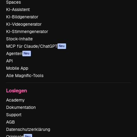
Spaces
KI-Assistent
KI-Bildgenerator
KI-Videogenerator
KI-Stimmengenerator
Stock-Inhalte
MCP für Claude/ChatGPT
Neu
Agenten
Neu
API
Mobile App
Alle Magnific-Tools
Loslegen
Academy
Dokumentation
Support
AGB
Datenschutzerklärung
Originale
Neu