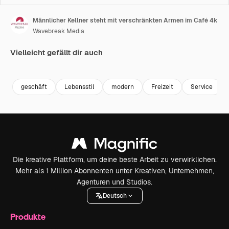
Männlicher Kellner steht mit verschränkten Armen im Café 4k
Wavebreak Media
Vielleicht gefällt dir auch
Premium
Premium
Generiert von KI
Premium
Premium
geschäft
Lebensstil
modern
Freizeit
Service
Die kreative Plattform, um deine beste Arbeit zu verwirklichen.
Mehr als 1 Million Abonnenten unter Kreativen, Unternehmen,
Agenturen und Studios.
Deutsch
Produkte