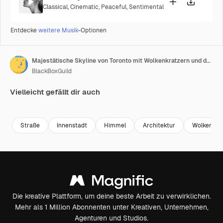
Classical
,
Cinematic
,
Peaceful
,
Sentimental
Entdecke
weitere Musik
-Optionen
Majestätische Skyline von Toronto mit Wolkenkratzern und dem CN Tower mit schwebenden weißen Wolken bei Sonnenaufgang oder Sonnenuntergang
BlackBoxGuild
Vielleicht gefällt dir auch
Premium
Premium
Straße
Innenstadt
Himmel
Architektur
Wolkenkra
Die kreative Plattform, um deine beste Arbeit zu verwirklichen.
Mehr als 1 Million Abonnenten unter Kreativen, Unternehmen,
Agenturen und Studios.