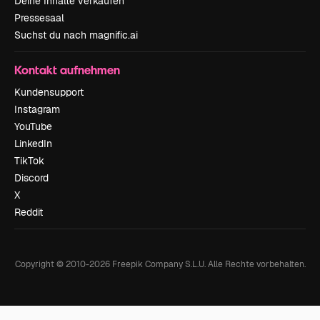
Deine Inhalte verkaufen
Pressesaal
Suchst du nach magnific.ai
Kontakt aufnehmen
Kundensupport
Instagram
YouTube
LinkedIn
TikTok
Discord
X
Reddit
Copyright © 2010-
2026
Freepik Company S.L.U.
Alle Rechte vorbehalten
.