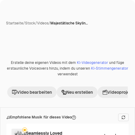
Startseite
/
Stock
/
Videos
/
Majestätische Skylin…
Erstelle deine eigenen Videos mit dem
KI-Videogenerator
und füge
Premium
erstaunliche Voiceovers hinzu, indem du unseren
KI-Stimmengenerator
verwendest
Video bearbeiten
Neu erstellen
Videoprojekt 
Empfohlene Musik für dieses Video
Seamlessly Loved