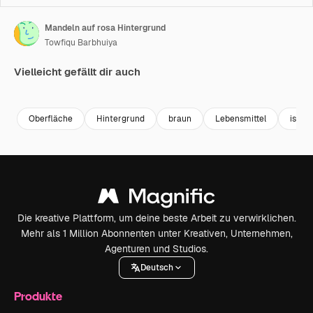
Mandeln auf rosa Hintergrund
Towfiqu Barbhuiya
Vielleicht gefällt dir auch
Premium
Premium
Premium
Premium
Oberfläche
Hintergrund
braun
Lebensmittel
isolie
Die kreative Plattform, um deine beste Arbeit zu verwirklichen.
Mehr als 1 Million Abonnenten unter Kreativen, Unternehmen,
Agenturen und Studios.
Deutsch
Produkte