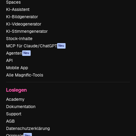
Spaces
KI-Assistent
KI-Bildgenerator
KI-Videogenerator
KI-Stimmengenerator
Stock-Inhalte
MCP für Claude/ChatGPT
Neu
Agenten
Neu
API
Mobile App
Alle Magnific-Tools
Loslegen
Academy
Dokumentation
Support
AGB
Datenschutzerklärung
Originale
Neu