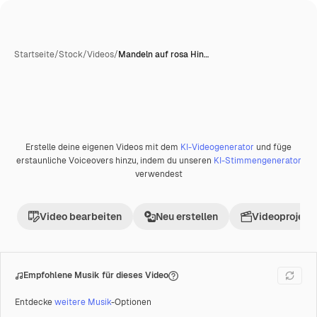
Startseite
/
Stock
/
Videos
/
Mandeln auf rosa Hin…
Erstelle deine eigenen Videos mit dem
KI-Videogenerator
und füge
Premium
erstaunliche Voiceovers hinzu, indem du unseren
KI-Stimmengenerator
verwendest
Video bearbeiten
Neu erstellen
Videoprojekt 
Empfohlene Musik für dieses Video
Entdecke
weitere Musik
-Optionen