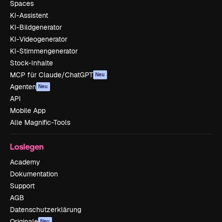
Spaces
KI-Assistent
KI-Bildgenerator
KI-Videogenerator
KI-Stimmengenerator
Stock-Inhalte
MCP für Claude/ChatGPT
Neu
Agenten
Neu
API
Mobile App
Alle Magnific-Tools
Loslegen
Academy
Dokumentation
Support
AGB
Datenschutzerklärung
Originale
Neu