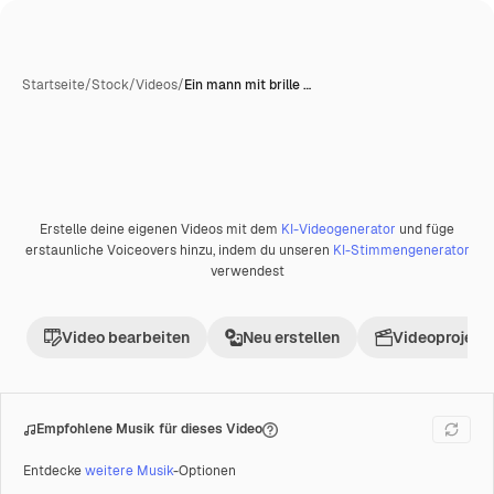
Startseite
/
Stock
/
Videos
/
Ein mann mit brille …
Erstelle deine eigenen Videos mit dem
KI-Videogenerator
und füge
Premium
erstaunliche Voiceovers hinzu, indem du unseren
KI-Stimmengenerator
verwendest
Video bearbeiten
Neu erstellen
Videoprojekt 
Empfohlene Musik für dieses Video
Entdecke
weitere Musik
-Optionen