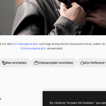
os mit dem
KI-Videogenerator
und füge erstaunliche Voiceovers hinzu, indem d
Stimmengenerator
verwendest
Neu erstellen
Videoprojekt erstellen
Als Referenz
h
Premium
Premium
By clicking “Accept All Cookies”, you ag