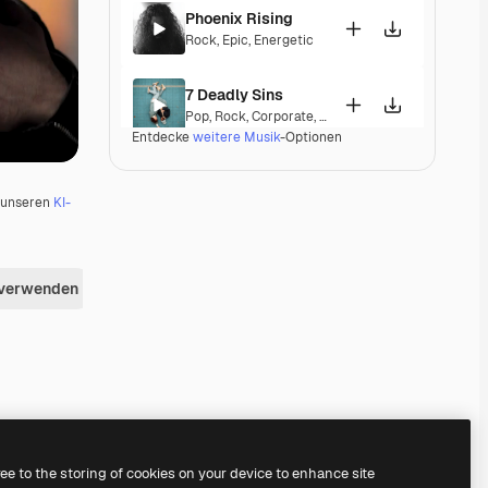
Phoenix Rising
Rock
,
Epic
,
Energetic
7 Deadly Sins
Pop
,
Rock
,
Corporate
,
Happy
,
Energetic
,
Exciting
,
Entdecke
weitere Musik
-Optionen
Vicious Reign
Rock
,
Energetic
u unseren
KI-
Defeated Clown
Rock
,
Corporate
,
Cinematic
,
Happy
,
Energetic
 verwenden
Live Fast, Die Loud
Rock
,
Epic
,
Energetic
Drive Alive
Rock
,
Energetic
,
Upbeat
Premium
Premium
Premium
Premium
Generiert von KI
ree to the storing of cookies on your device to enhance site