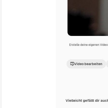
Erstelle deine eigenen Vide
Video bearbeiten
Vielleicht gefällt dir auc
Premium
Premium