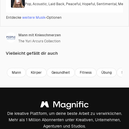
Pop
,
Acoustic
,
Laid Back
,
Peaceful
,
Hopeful
,
Sentimental
,
Melanc
Entdecke
weitere Musik
-Optionen
Mann mit Knieschmerzen
The Yuri Arcurs Collection
Vielleicht gefällt dir auch
Premium
Premium
Premium
Premium
Mann
Körper
Gesundheit
Fitness
Übung
Spor
Die kreative Plattform, um deine beste Arbeit zu verwirklichen.
Mehr als 1 Million Abonnenten unter Kreativen, Unternehmen,
Agenturen und Studios.