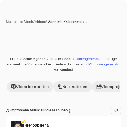
Startseite
/
Stock
/
Videos
/
Mann mit Knieschmerz…
Erstelle deine eigenen Videos mit dem
KI-Videogenerator
und füge
Premium
erstaunliche Voiceovers hinzu, indem du unseren
KI-Stimmengenerator
verwendest
Video bearbeiten
Neu erstellen
Videoprojekt 
Empfohlene Musik für dieses Video
Hierbabuena