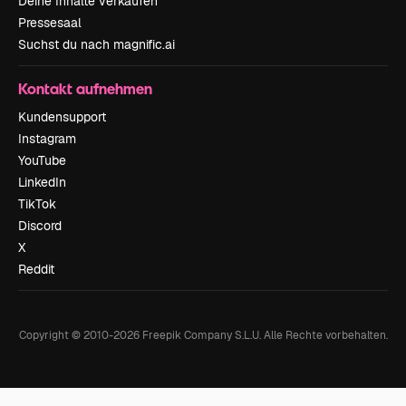
Deine Inhalte verkaufen
Pressesaal
Suchst du nach magnific.ai
Kontakt aufnehmen
Kundensupport
Instagram
YouTube
LinkedIn
TikTok
Discord
X
Reddit
Copyright © 2010-
2026
Freepik Company S.L.U.
Alle Rechte vorbehalten
.