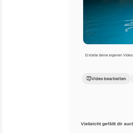
Erstelle deine eigenen Vide
Video bearbeiten
Vielleicht gefällt dir auc
Premium
Premium