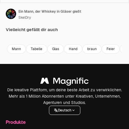
Ein Mann, der Whiskey in Gläser gießt
SkelDry
Vielleicht gefällt dir auch
Premium
Premium
Generiert von KI
Premium
Premium
Mann
Tabelle
Glas
Hand
braun
Feier
pa
Die kreative Plattform, um deine beste Arbeit zu verwirklichen.
Mehr als 1 Million Abonnenten unter Kreativen, Unternehmen,
Agenturen und Studios.
Deutsch
Produkte