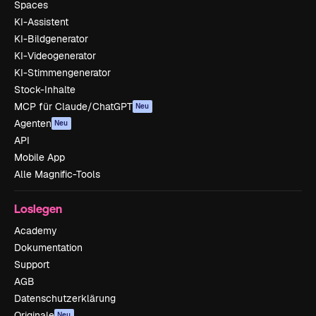
Spaces
KI-Assistent
KI-Bildgenerator
KI-Videogenerator
KI-Stimmengenerator
Stock-Inhalte
MCP für Claude/ChatGPT
Neu
Agenten
Neu
API
Mobile App
Alle Magnific-Tools
Loslegen
Academy
Dokumentation
Support
AGB
Datenschutzerklärung
Originale
Neu