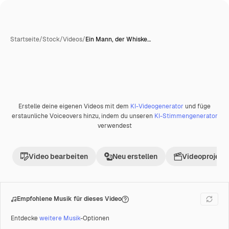
Startseite
/
Stock
/
Videos
/
Ein Mann, der Whiske…
Erstelle deine eigenen Videos mit dem
KI-Videogenerator
und füge
Premium
erstaunliche Voiceovers hinzu, indem du unseren
KI-Stimmengenerator
verwendest
Video bearbeiten
Neu erstellen
Videoprojekt 
Empfohlene Musik für dieses Video
Entdecke
weitere Musik
-Optionen