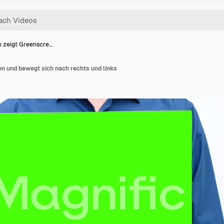
 zeigt Greenscre…
n und bewegt sich nach rechts und links