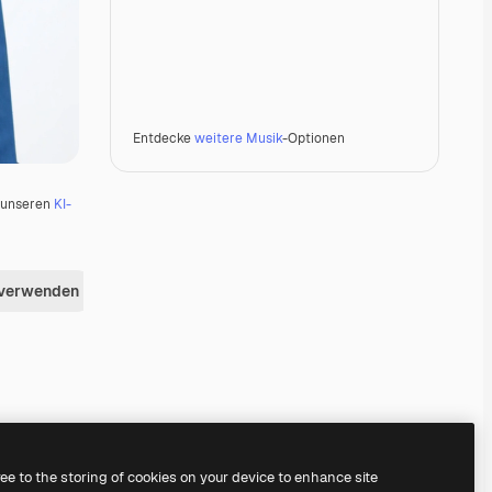
Entdecke
weitere Musik
-Optionen
u unseren
KI-
 verwenden
Premium
Premium
Premium
Premium
ree to the storing of cookies on your device to enhance site