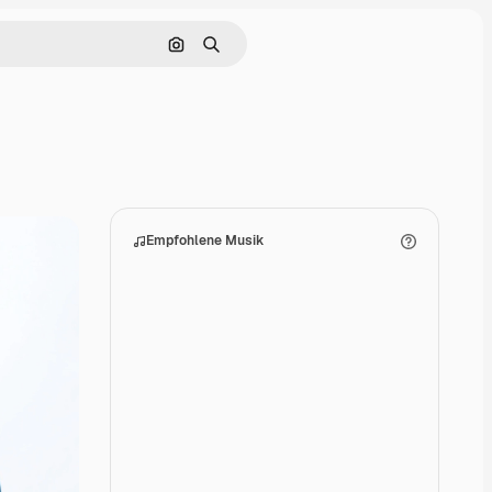
Nach Bild suchen
Suchen
Empfohlene Musik