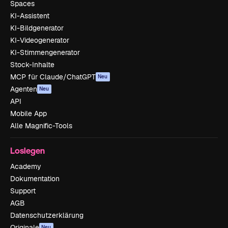
Spaces
KI-Assistent
KI-Bildgenerator
KI-Videogenerator
KI-Stimmengenerator
Stock-Inhalte
MCP für Claude/ChatGPT
Neu
Agenten
Neu
API
Mobile App
Alle Magnific-Tools
Loslegen
Academy
Dokumentation
Support
AGB
Datenschutzerklärung
Originale
Neu