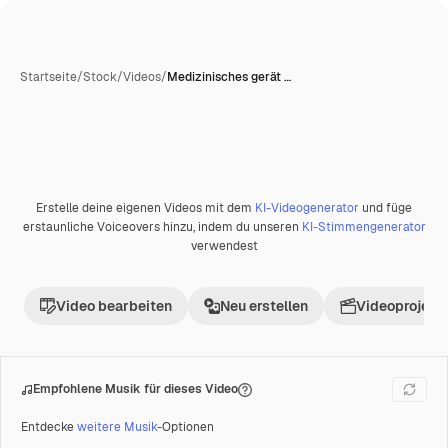
Startseite
/
Stock
/
Videos
/
Medizinisches gerät …
Erstelle deine eigenen Videos mit dem
KI-Videogenerator
und füge
Premium
erstaunliche Voiceovers hinzu, indem du unseren
KI-Stimmengenerator
verwendest
Video bearbeiten
Neu erstellen
Videoprojekt 
Empfohlene Musik für dieses Video
Entdecke
weitere Musik
-Optionen