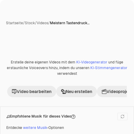
Startseite
/
Stock
/
Videos
/
Meistern Tastendruck…
Erstelle deine eigenen Videos mit dem
KI-Videogenerator
und füge
Premium
erstaunliche Voiceovers hinzu, indem du unseren
KI-Stimmengenerator
verwendest
Video bearbeiten
Neu erstellen
Videoprojekt 
Empfohlene Musik für dieses Video
Entdecke
weitere Musik
-Optionen