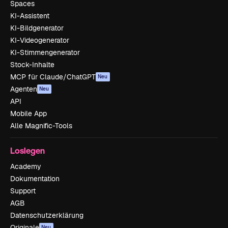
Spaces
KI-Assistent
KI-Bildgenerator
KI-Videogenerator
KI-Stimmengenerator
Stock-Inhalte
MCP für Claude/ChatGPT
Neu
Agenten
Neu
API
Mobile App
Alle Magnific-Tools
Loslegen
Academy
Dokumentation
Support
AGB
Datenschutzerklärung
Originale
Neu