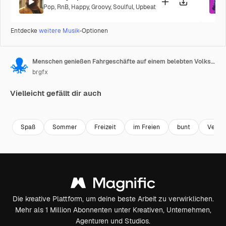
Pop
,
RnB
,
Happy
,
Groovy
,
Soulful
,
Upbeat
Entdecke
weitere Musik
-Optionen
Menschen genießen Fahrgeschäfte auf einem belebten Volksfest
brgfx
Vielleicht gefällt dir auch
Premium
Premium
Premium
Premium
Spaß
Sommer
Freizeit
im Freien
bunt
Verans
Die kreative Plattform, um deine beste Arbeit zu verwirklichen.
Mehr als 1 Million Abonnenten unter Kreativen, Unternehmen,
Agenturen und Studios.