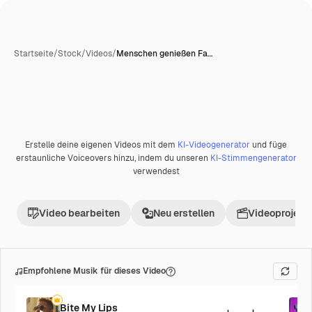
Startseite
/
Stock
/
Videos
/
Menschen genießen Fa…
Erstelle deine eigenen Videos mit dem
KI-Videogenerator
und füge
Premium
erstaunliche Voiceovers hinzu, indem du unseren
KI-Stimmengenerator
verwendest
Video bearbeiten
Neu erstellen
Videoprojekt 
Empfohlene Musik für dieses Video
Bite My Lips