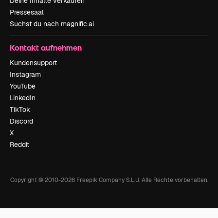
Deine Inhalte verkaufen
Pressesaal
Suchst du nach magnific.ai
Kontakt aufnehmen
Kundensupport
Instagram
YouTube
LinkedIn
TikTok
Discord
X
Reddit
Copyright © 2010-
2026
Freepik Company S.L.U.
Alle Rechte vorbehalten
.