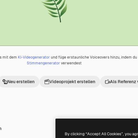
os mit dem
KI-Videogenerator
und füge erstaunliche Voiceovers hinzu, indem d
Stimmengenerator
verwendest
Neu erstellen
Videoprojekt erstellen
Als Referenz
h
Premium
Premium
By clicking “Accept All Cookies”, you ag