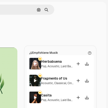
Nach Bild suchen
Suchen
Empfohlene Musik
Hierbabuena
Pop
,
Acoustic
,
Laid Back
,
Peaceful
,
Hopeful
,
Sent
Fragments of Us
Acoustic
,
Classical
,
Cinematic
,
Dramatic
,
Peacefu
Casita
Pop
,
Acoustic
,
Laid Back
,
Peaceful
,
Hopeful
,
Sent