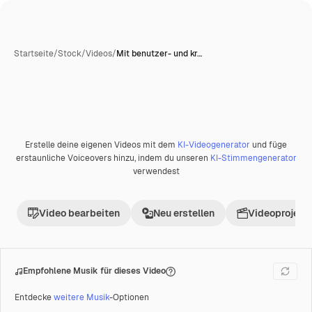
Startseite
/
Stock
/
Videos
/
Mit benutzer- und kr…
Erstelle deine eigenen Videos mit dem
KI-Videogenerator
und füge
Premium
erstaunliche Voiceovers hinzu, indem du unseren
KI-Stimmengenerator
verwendest
Video bearbeiten
Neu erstellen
Videoprojekt 
Empfohlene Musik für dieses Video
Entdecke
weitere Musik
-Optionen