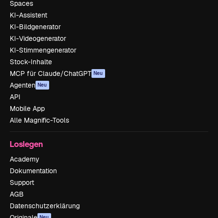
Spaces
KI-Assistent
KI-Bildgenerator
KI-Videogenerator
KI-Stimmengenerator
Stock-Inhalte
MCP für Claude/ChatGPT
Neu
Agenten
Neu
API
Mobile App
Alle Magnific-Tools
Loslegen
Academy
Dokumentation
Support
AGB
Datenschutzerklärung
Originale
Neu