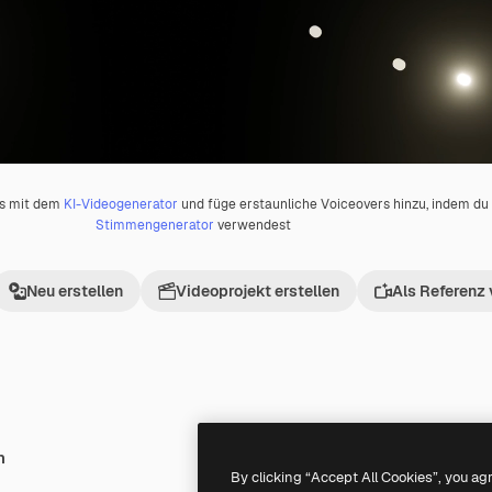
os mit dem
KI-Videogenerator
und füge erstaunliche Voiceovers hinzu, indem d
Stimmengenerator
verwendest
Neu erstellen
Videoprojekt erstellen
Als Referenz
h
Premium
Premium
By clicking “Accept All Cookies”, you ag