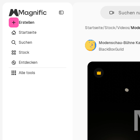
Erstellen
Startseite
/
Stock
/
Videos
/
Mode
Startseite
Suchen
Modenschau-Bühne Ka
BlackBoxGuild
Stock
Entdecken
Alle tools
Premium